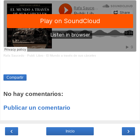
Rafa Saucedo
·
Publi: Libro - El Mundo a través de sus cárceles
Compartir
No hay comentarios:
Publicar un comentario
‹
›
Inicio